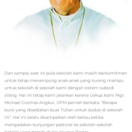
Mgr. Prof. Dr. Nicolaus Geise, OFM (Uskup Bogor
Pertama)
Dan sampai saat ini pula sekolah kami masih berkomitmen
untuk tetap menampung anak-anak yang kurang mampu
untuk sekolah di sekolah kami dengan sistem subsidi
silang. Hal ini tetap kami jalankan karena Uskup kami Mgr.
Michael Cosmas Angkur, OFM pernah berkata: “Berapa
kursi yang disediakan buat Tuhan untuk duduk di sekolah
ini”. Hal ini selalu disampaikan oleh beliau ketika
mengadakan kunjungan pastoral ke sekolah-sekolah
Katolik yang berada di Keuskupan Bogor.